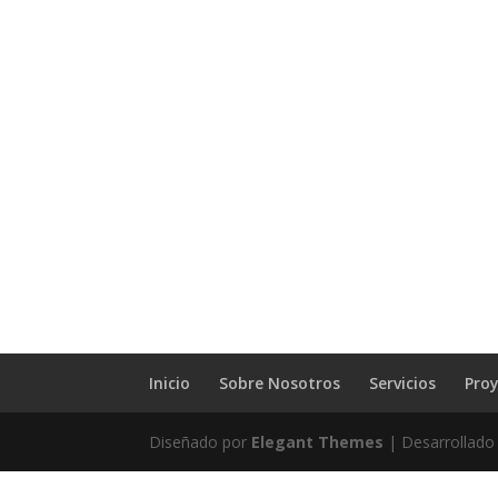
Inicio
Sobre Nosotros
Servicios
Pro
Diseñado por
Elegant Themes
| Desarrollado